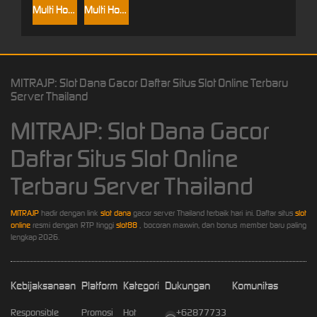
Multi Hot 5 Wild
Multi Hot Wild Ways
MITRAJP: Slot Dana Gacor Daftar Situs Slot Online Terbaru
Server Thailand
MITRAJP: Slot Dana Gacor
Daftar Situs Slot Online
Terbaru Server Thailand
MITRAJP
hadir dengan link
slot dana
gacor server Thailand terbaik hari ini. Daftar situs
slot
online
resmi dengan RTP tinggi
slot88
, bocoran maxwin, dan bonus member baru paling
lengkap 2026.
Kebijaksanaan
Platform
Kategori
Dukungan
Komunitas
Responsible
Promosi
Hot
+62877733