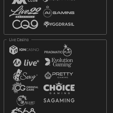
Live Casino