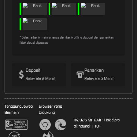
* Selama bank maintenance dan bank offline deposit dan penarikan
tidak dapat diproses
Deposit
Penarikan
Rata-rata 2 Menit
Rata-rata 5 Menit
Tanggung Jawab
Browser Yang
Bermain
Didukung
©2026 MITRAJP. Hak cipta
dilindungi | 18+