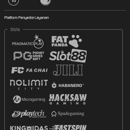
Platform Penyedia Layanan
Slots