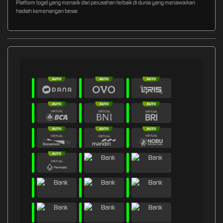
Platform togel yang menarik dari perusahan terbaik di dunia yang menawarkan
hadiah kemenangan besar