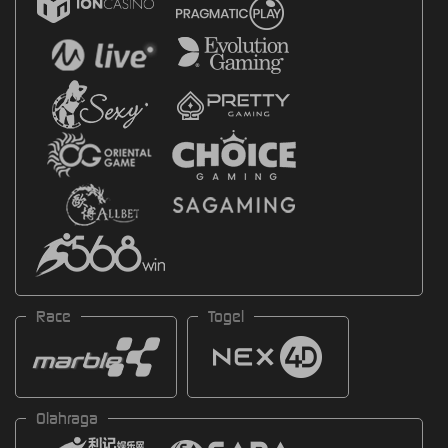
Race
Togel
Olahraga