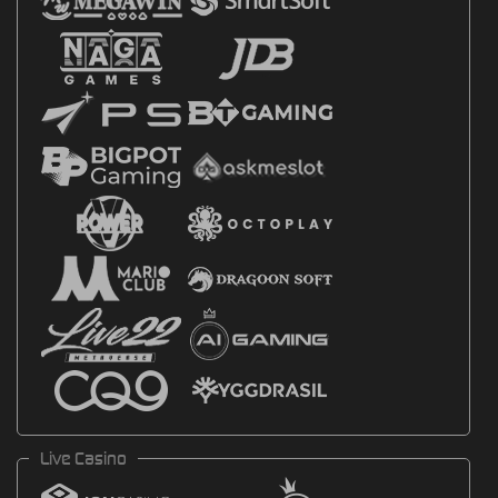
Live Casino