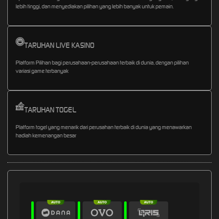
lebih tinggi, dan menyediakan pilihan yang lebih banyak untuk pemain.
TARUHAN LIVE KASINO
Platform Pilihan bagi perusahaan-perusahaan terbaik di dunia, dengan pilihan
variasi game terbanyak
TARUHAN TOGEL
Platform togel yang menarik dari perusahan terbaik di dunia yang menawarkan
hadiah kemenangan besar