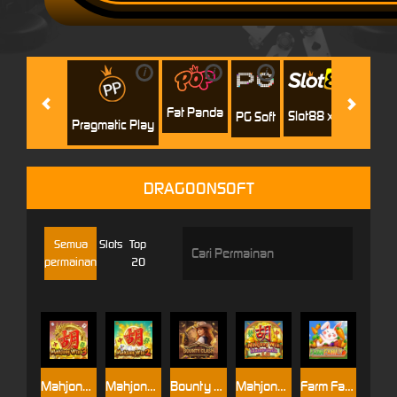
i
i
i
i
i
Facha
Fat Panda
Slot88 x PP
PG Soft
Pragmatic Play
DRAGOONSOFT
Semua
Slots
Top
permainan
20
Mahjong Win 3
Mahjong Win 2
Bounty Clash
Mahjong Win
Farm Family