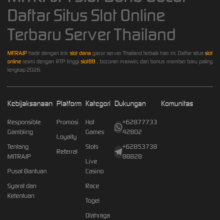
Daftar Situs Slot Online
Terbaru Server Thailand
MITRAJP
hadir dengan link
slot dana
gacor server Thailand terbaik hari ini. Daftar situs
slot
online
resmi dengan RTP tinggi
slot88
, bocoran maxwin, dan bonus member baru paling
lengkap 2026.
Kebijaksanaan
Platform
Kategori
Dukungan
Komunitas
Responsible
Promosi
Hot
+62877733
Gambling
Games
42802
Loyalty
Tentang
Slots
+62853738
Referral
MITRAJP
88828
Live
Pusat Bantuan
Casino
Syarat dan
Race
Ketentuan
Togel
Olahraga