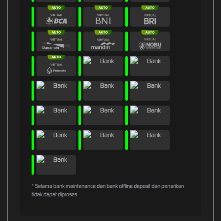
* Selama bank maintenance dan bank offline deposit dan penarikan
tidak dapat diproses