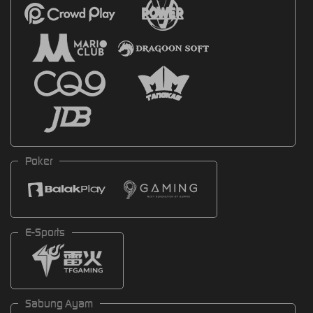
Poker
E-Sports
Sabung Ayam