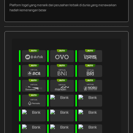
Platform togel yang menarik dari perusahan terbaik di dunia yang menawarkan
hadiah kemenangan besar