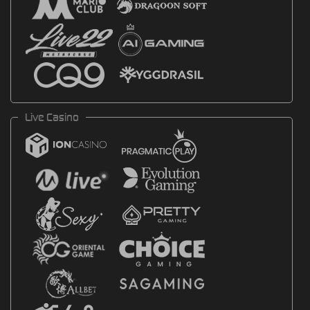
Live Casino