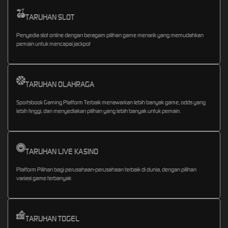
TARUHAN SLOT
Penyedia slot online dengan beragam pilihan game menarik yang memudahkan
pemain untuk mencapai jackpot
TARUHAN OLAHRAGA
Sportsbook Gaming Platform Terbaik menawarkan lebih banyak game, odds yang
lebih tinggi, dan menyediakan pilihan yang lebih banyak untuk pemain.
TARUHAN LIVE KASINO
Platform Pilihan bagi perusahaan-perusahaan terbaik di dunia, dengan pilihan
variasi game terbanyak
TARUHAN TOGEL