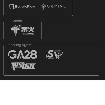
E-Sports
Sabung Ayam