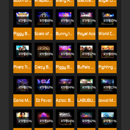
Boom of Prosperity
Rhapsody of Muertos
Starry Adventure
BlackJack21
Sugar Crush
RTP
83%
RTP
88%
RTP
81%
RTP
83%
RTP
93%
Piggy Bank Gold
Scale of Heaven: Anubis
Bunny to the Moon
Royal Ace
World Cup Final
RTP
86%
RTP
89%
RTP
86%
RTP
92%
RTP
85%
Pirate Treasure Hunt
Crazy Bounty
Piggy Bank Gold 2
Buffalo Rush HIGHROLLER
Fighting Bull
RTP
87%
RTP
82%
RTP
84%
RTP
82%
RTP
83%
Genie Mystery
DJ Fever
Aztec: Bonus Hunt
LABUBU: Fall In Wild
Jewel Mastermind
RTP
95%
RTP
94%
RTP
94%
RTP
92%
RTP
91%