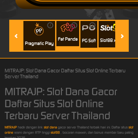
i
i
i
i
i
Facha
Fat Panda
Slot88 x PP
PG Soft
Pragmatic Play
MITRAJP: Slot Dana Gacor Daftar Situs Slot Online Terbaru
Server Thailand
MITRAJP: Slot Dana Gacor
Daftar Situs Slot Online
Terbaru Server Thailand
MITRAJP
hadir dengan link
slot dana
gacor server Thailand terbaik hari ini. Daftar situs
slot
online
resmi dengan RTP tinggi
slot88
, bocoran maxwin, dan bonus member baru paling
lengkap 2026.