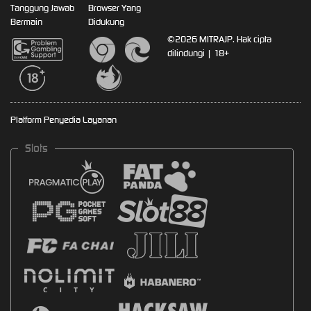
Tanggung Jawab
Browser Yang
Bermain
Didukung
©2026 MITRAJP. Hak cipta
dilindungi | 18+
Platform Penyedia Layanan
Slots