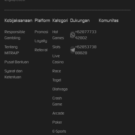
Kebijaksanaan
Platform
Kategori
Dukungan
Komunitas
Responsible
Promosi
Hot
+62877733
Gambling
Games
42802
Loyalty
Tentang
Slots
+62853738
Referral
MITRAJP
88828
Live
Pusat Bantuan
Casino
Syarat dan
Race
Ketentuan
Togel
Olahraga
Crash
Game
Arcade
Poker
E-Sports