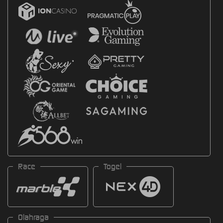
Race
Togel
Olahraga