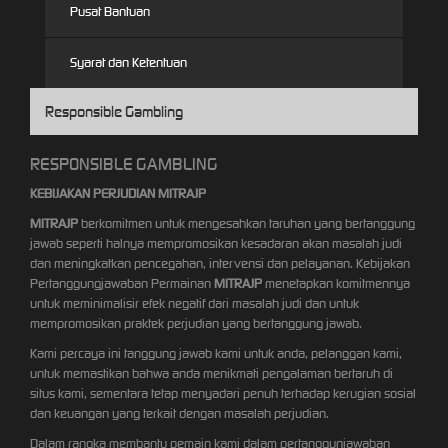
Pusat Bantuan
Syarat dan Ketentuan
Responsible Gambling
RESPONSIBLE GAMBLING
KEBIJAKAN PERJUDIAN MITRAJP
MITRAJP
berkomitmen untuk mengesahkan taruhan yang bertanggung
jawab seperti halnya mempromosikan kesadaran akan masalah judi
dan meningkatkan pencegahan, intervensi dan pelayanan. Kebijakan
Pertanggungjawaban Permainan
MITRAJP
menetapkan komitmennya
untuk meminimalisir efek negatif dari masalah judi dan untuk
mempromosikan praktek perjudian yang bertanggung jawab.
Kami percaya ini tanggung jawab kami untuk anda, pelanggan kami,
untuk memastikan bahwa anda menikmati pengalaman bertaruh di
situs kami, sementara tetap menyadari penuh terhadap kerugian sosial
dan keuangan yang terkait dengan masalah perjudian.
Dalam rangka membantu pemain kami dalam pertanggunjawaban