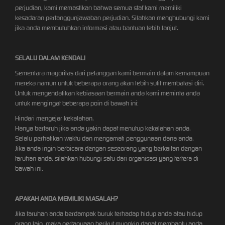
perjudian, kami memastikan bahwa semua staf kami memiliki
kesadaran pertanggunjawaban perjudian. Silahkan menghubungi kami
jika anda membutuhkan informasi atau bantuan lebih lanjut.
SELALU DALAM KENDALI
Sementara mayoritas dari pelanggan kami bermain dalam kemampuan
mereka namun untuk beberapa orang akan lebih sulit membatasi diri.
Untuk mengendalikan kebiasaan bermain anda kami meminta anda
untuk mengingat beberapa poin di bawah ini:
Hindari mengejar kekalahan.
Hanya bertaruh jika anda yakin dapat menutup kekalahan anda.
Selalu perhatikan waktu dan mengamati penggunaan dana anda.
Jika anda ingin berbicara dengan seseorang yang berkaitan dengan
taruhan anda, silahkan hubungi satu dari organisasi yang tertera di
bawah ini.
APAKAH ANDA MEMILIKI MASALAH?
Jika taruhan anda berdampak buruk terhadap hidup anda atau hidup
orang lain, maka pertanyaan berikut mungkin dapat membantu anda