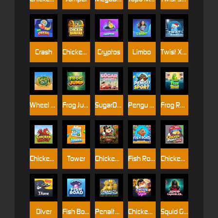
Crash
Chicken Banana
Cryptos
Limbo
Twist X-mas
Wheel Out
Frog Jump
SugarDaddy
Pengu Sport
Frog Road
Chicken Shoot
Tower
Chicken Road Gold
Fish Road
Chicken Road Race
Diver
Fish Boom
Penalty Nations Cup
Chicken Road Vegas
Squid Gamebler