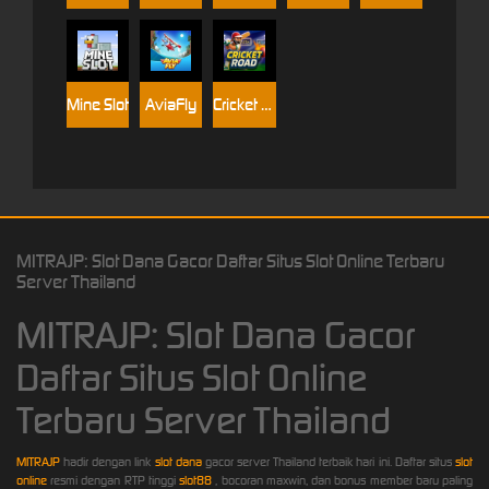
Mine Slot
AviaFly
Cricket Road
MITRAJP: Slot Dana Gacor Daftar Situs Slot Online Terbaru
Server Thailand
MITRAJP: Slot Dana Gacor
Daftar Situs Slot Online
Terbaru Server Thailand
MITRAJP
hadir dengan link
slot dana
gacor server Thailand terbaik hari ini. Daftar situs
slot
online
resmi dengan RTP tinggi
slot88
, bocoran maxwin, dan bonus member baru paling