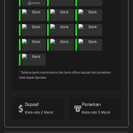
* Selama bank maintenance dan bank offline deposit dan penarikan
tidak dapat diproses
Deposit
Penarikan
Rata-rata 2 Menit
Rata-rata 5 Menit