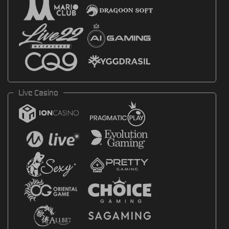
Live Casino