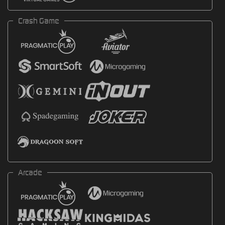
Crash Game
Arcade