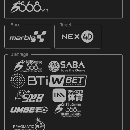
Race
Togel
Olahraga