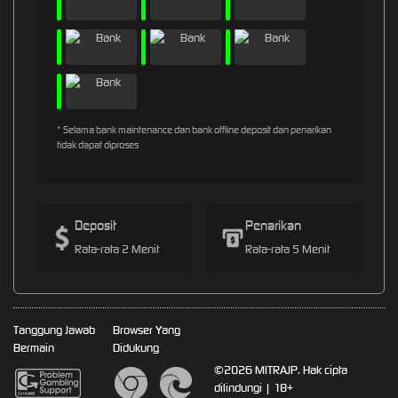
* Selama bank maintenance dan bank offline deposit dan penarikan
tidak dapat diproses
Deposit
Penarikan
Rata-rata 2 Menit
Rata-rata 5 Menit
Tanggung Jawab
Browser Yang
Bermain
Didukung
©2026 MITRAJP. Hak cipta
dilindungi | 18+