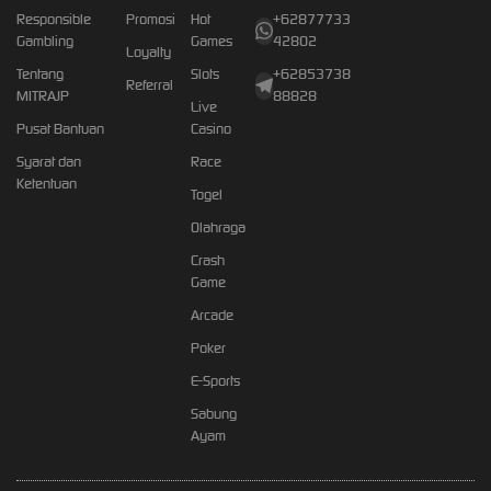
Responsible
Promosi
Hot
+62877733
Gambling
Games
42802
Loyalty
Tentang
Slots
+62853738
Referral
MITRAJP
88828
Live
Pusat Bantuan
Casino
Syarat dan
Race
Ketentuan
Togel
Olahraga
Crash
Game
Arcade
Poker
E-Sports
Sabung
Ayam