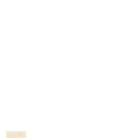
Tap Me!