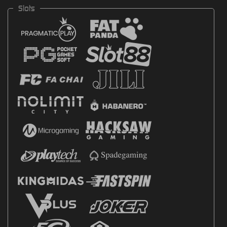
Slots