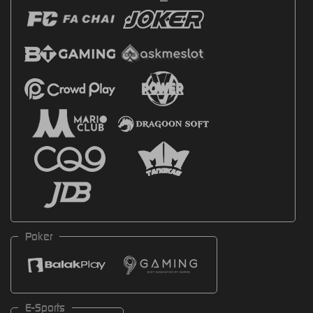
Poker
E-Sports