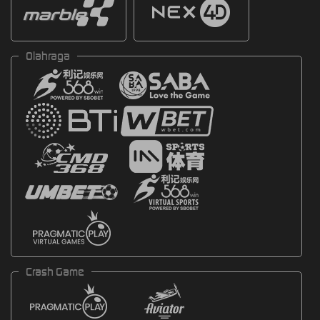
Olahraga
Crash Game