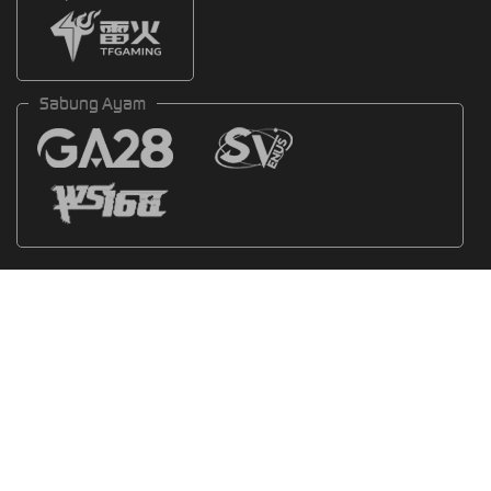
Sabung Ayam