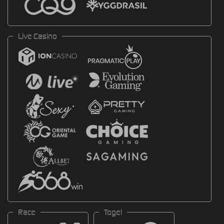
Live Casino
Race
Togel