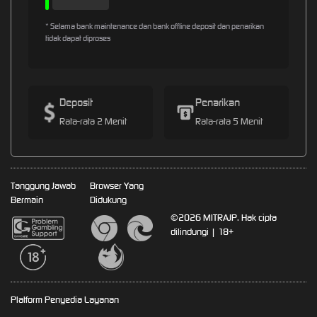
* Selama bank maintenance dan bank offline deposit dan penarikan
tidak dapat diproses
Deposit
Penarikan
Rata-rata 2 Menit
Rata-rata 5 Menit
Tanggung Jawab
Browser Yang
Bermain
Didukung
©2026 MITRAJP. Hak cipta
dilindungi | 18+
Platform Penyedia Layanan