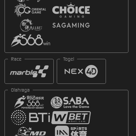
Race
Togel
Olahraga