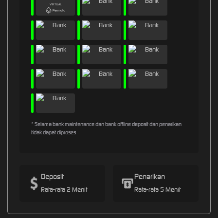
* Selama bank maintenance dan bank offline deposit dan penarikan
tidak dapat diproses
Deposit
Penarikan
Rata-rata 2 Menit
Rata-rata 5 Menit