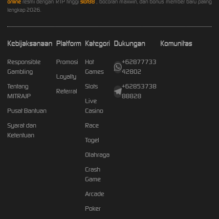
online
resmi dengan RTP tinggi
slot88
, bocoran maxwin, dan bonus member baru paling
lengkap 2026.
Kebijaksanaan
Platform
Kategori
Dukungan
Komunitas
Responsible
Promosi
Hot
+62877733
Gambling
Games
42802
Loyalty
Tentang
Slots
+62853738
Referral
MITRAJP
88828
Live
Pusat Bantuan
Casino
Syarat dan
Race
Ketentuan
Togel
Olahraga
Crash
Game
Arcade
Poker