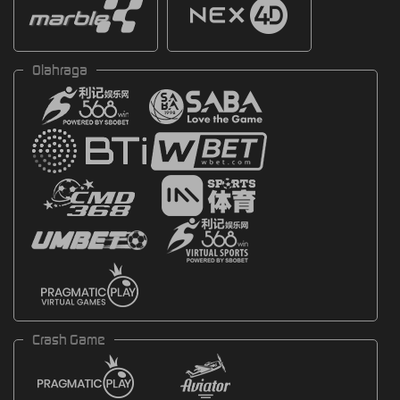
Olahraga
Crash Game