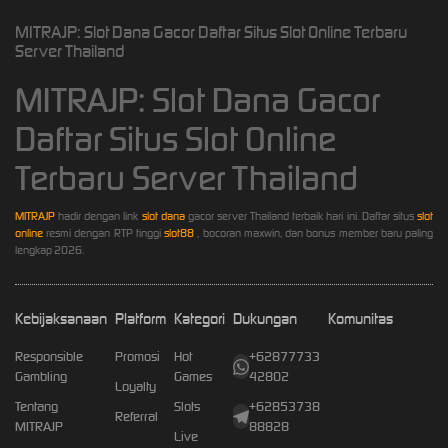
MITRAJP: Slot Dana Gacor Daftar Situs Slot Online Terbaru
Server Thailand
MITRAJP: Slot Dana Gacor
Daftar Situs Slot Online
Terbaru Server Thailand
MITRAJP
hadir dengan link
slot dana
gacor server Thailand terbaik hari ini. Daftar situs
slot
online
resmi dengan RTP tinggi
slot88
, bocoran maxwin, dan bonus member baru paling
lengkap 2026.
Kebijaksanaan
Platform
Kategori
Dukungan
Komunitas
Responsible
Promosi
Hot
+62877733
Gambling
Games
42802
Loyalty
Tentang
Slots
+62853738
Referral
MITRAJP
88828
Live