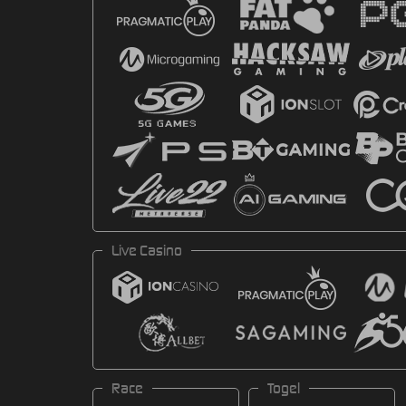
Live Casino
Race
Togel