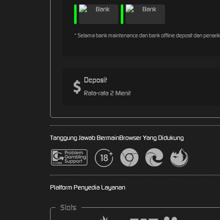
* Selama bank maintenance dan bank offline deposit dan penarik
Deposit
Rata-rata 2 Menit
Tanggung Jawab Bermain
Browser Yang Didukung
Platform Penyedia Layanan
Slots