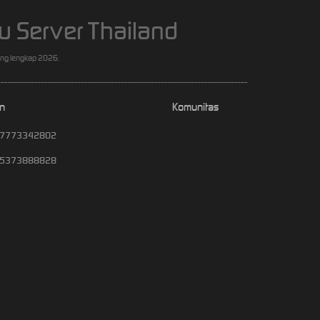
ru Server Thailand
ing lengkap 2026.
n
Komunitas
7773342802
5373888828