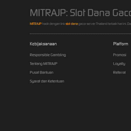
MITRAJP: Slot Dana Gacor
MITRAJP
hadir dengan link
slot dana
gacor server Thailand terbaik hari ini. Da
Kebijaksanaan
Platform
Responsible Gambling
Promosi
Tentang MITRAJP
Loyalty
Pusat Bantuan
Referral
Syarat dan Ketentuan